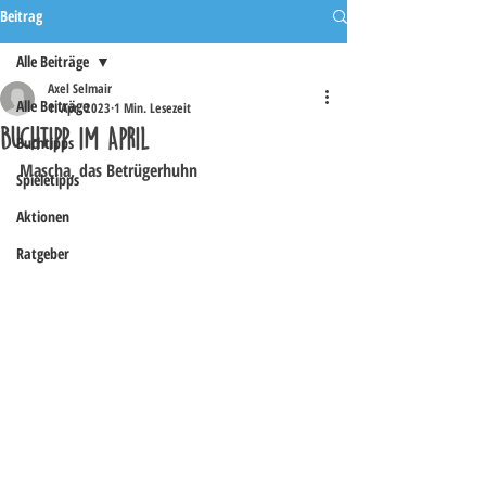
Beitrag
Alle Beiträge
Axel Selmair
Alle Beiträge
1. Apr. 2023
1 Min. Lesezeit
Buchtipp im April
Buchtipps
Mascha, das Betrügerhuhn
Spieletipps
Aktionen
Ratgeber