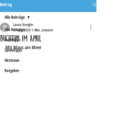
Beitrag
Alle Beiträge
Laura Dengler
Alle Beiträge
1. Apr. 2025
1 Min. Lesezeit
Buchtipp im April
Buchtipps
Mit Maus am Meer
Spieletipps
Aktionen
Ratgeber