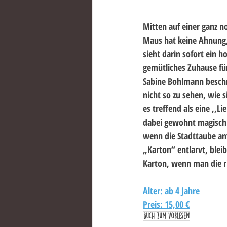
Mitten auf einer ganz n
Maus hat keine Ahnung, 
sieht darin sofort ein h
gemütliches Zuhause fü
Sabine Bohlmann beschr
nicht so zu sehen, wie 
es treffend als eine ,,L
dabei gewohnt magisch u
wenn die Stadttaube am
„Karton“ entlarvt, blei
Karton, wenn man die ri
Alter: ab 4 Jahre
Preis: 15,00 €
Buch zum vorlesen