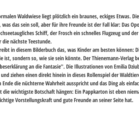
ormalen Waldwiese liegt plötzlich ein braunes, eckiges Etwas. Die
was das sein soll, aber für ihre Freunde ist der Fall klar: Das O
ochseetaugliches Schiff, der Frosch ein schnelles Flugzeug und der
r die nächste Teestunde.
eibt in diesem Bilderbuch das, was Kinder am besten können: D
sie ist, sondern so, wie sie sein könnte. Der Thienemann-Verlag b
iebeserklärung an die Fantasie’'. Die Illustrationen von Emilia Dziu
nd ziehen einen direkt hinein in dieses Rollenspiel der Waldtier
 Ende die nüchterne Wahrheit ausspricht und das Ding als einfa
bt die wichtigste Botschaft hängen: Ein Pappkarton ist eben niema
chtige Vorstellungskraft und gute Freunde an seiner Seite hat.