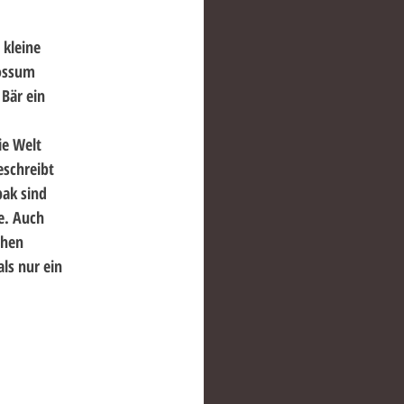
 kleine
possum
 Bär ein
ie Welt
eschreibt
bak sind
e. Auch
chen
ls nur ein