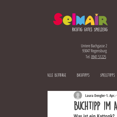
Untere Bachgasse 2
93047 Regensburg
Tel.
0941 51225
Alle Beiträge
Buchtipps
Spieletipps
Laura Dengler
1. Apr.
Buchtipp im A
Was ist ein Kattonk?