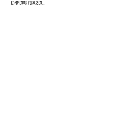
Kommentar verfassen...
Kontakt
Impressum
Datenschutzerklärung
Selmair Spielzeug
Untere Bachgasse 2
Social Media
Rss-feed
93047 Regensburg
Tel. 0941 51225