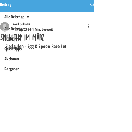
Beitrag
Alle Beiträge
Axel Selmair
Alle Beiträge
1. März 2024
1 Min. Lesezeit
Spieletipp im März
Buchtipps
Eierlaufen - Egg & Spoon Race Set
Spieletipps
Aktionen
Ratgeber