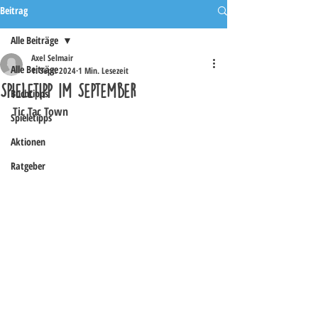
Beitrag
Alle Beiträge
Axel Selmair
Alle Beiträge
1. Sept. 2024
1 Min. Lesezeit
Spieletipp im September
Buchtipps
Tic Tac Town
Spieletipps
Aktionen
Ratgeber