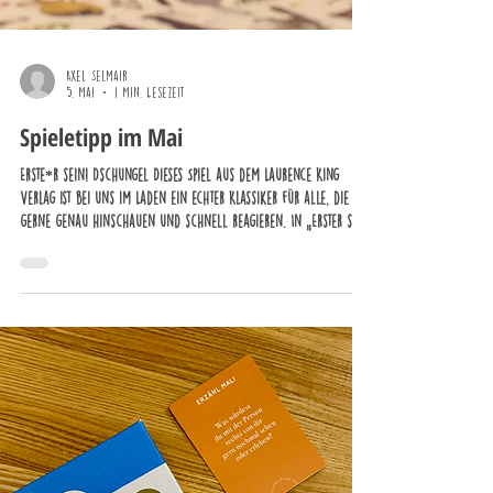
Axel Selmair
5. Mai
1 Min. Lesezeit
Spieletipp im Mai
Erste*r sein! Dschungel Dieses Spiel aus dem Laurence King
Verlag ist bei uns im Laden ein echter Klassiker für alle, die
gerne genau hinschauen und schnell reagieren. In „Erster sein!
Dschungel“ tauchen die Spieler*innen in eine lebendige
Dschungelszene ein, die voller Tiere und kleiner Details steckt.
Jede Runde wird eine Karte aufgedeckt – dann heißt es, genau
hinzuschauen und das gesuchte Motiv so schnell wie möglich
zu finden. Was uns an dem Spiel besonders gefällt: Es i