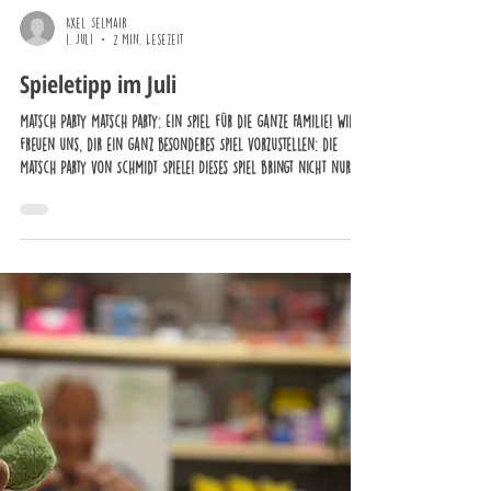
Axel Selmair
1. Juli
2 Min. Lesezeit
Spieletipp im Juli
Matsch Party Matsch Party: Ein Spiel für die ganze Familie! Wir
freuen uns, dir ein ganz besonderes Spiel vorzustellen: die
Matsch Party von Schmidt Spiele! Dieses Spiel bringt nicht nur
jede Menge Spaß, sondern auch Action und Interaktion für die
ganze Familie. Egal, ob du mit deinen Kindern spielst oder
einen Spieleabend mit Freunden planst, Matsch Party sorgt für
unvergessliche Momente. Stell dir vor, du tauchst ein in eine
Welt voller Schlamm und Vergnügen. Das Ziel? Die