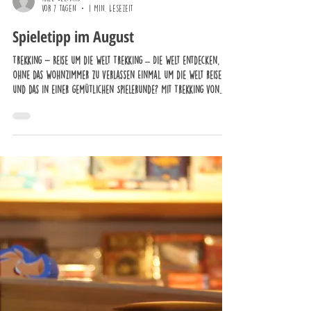
vor 7 Tagen
1 Min. Lesezeit
Spieletipp im August
Trekking - Reise um die Welt Trekking – Die Welt entdecken,
ohne das Wohnzimmer zu verlassen Einmal um die Welt reisen –
und das in einer gemütlichen Spielerunde? Mit Trekking von
Game Factory wird genau das möglich. In diesem
wunderschönen Familienspiel begebt ihr euch auf eine
spannende Reise zu den beeindruckendsten Orten der Erde. Mit
geschickter Planung besucht ihr berühmte Sehenswürdigkeiten,
sammelt Souvenirs und erlebt auf jeder Partie neue Abenteuer.
Dabei gilt es, e