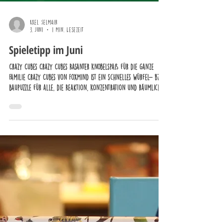
Axel Selmair
3. Juni
1 Min. Lesezeit
Spieletipp im Juni
Crazy Cubes Crazy Cubes Rasanter Knobelspaß für die ganze
Familie Crazy Cubes von FoxMind ist ein schnelles Würfel- bzw.
Baupuzzle für alle, die Reaktion, Konzentration und räumliches
Denken lieben. Das Spiel ist für 1–4 Personen ab 7 Jahren
geeignet und dauert etwa 20 Minuten. Das Prinzip ist einfach:
Eine Aufgabenkarte wird aufgedeckt, und alle versuchen
gleichzeitig, das vorgegebene Muster mit ihren fünf Baublöcken
nachzubauen. Wer zuerst richtig liegt, gewinnt die Karte.