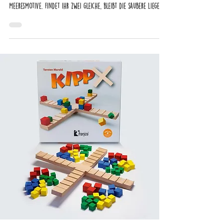
Meeresmotive. Findet ihr zwei gleiche, bleibt die saubere liegen
und die Müllkarte wandert in euren Recycling-Haufen – und
ihr dürft weiterspielen. So wird spielerisch Müll gesammelt und
Umweltbewusstsein gefördert. Für Kinder ab 5, gedruckt auf FSC-
Recyclingpapier. Ein Booklet liefert Infos zu Meerestieren und
Plastikmüll. Wer den meisten Müll sammelt, gewinn