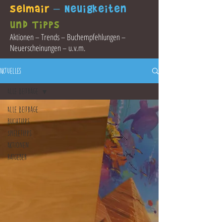
Selmair
– Neuigkeiten
und Tipps
Aktionen – Trends – Buchempfehlungen –
Neuerscheinungen – u.v.m.
Aktuelles
Alle Beiträge
Alle Beiträge
Buchtipps
Spieletipps
Aktionen
Ratgeber