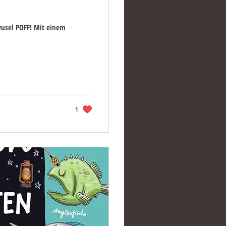
usel POFF! Mit einem
1