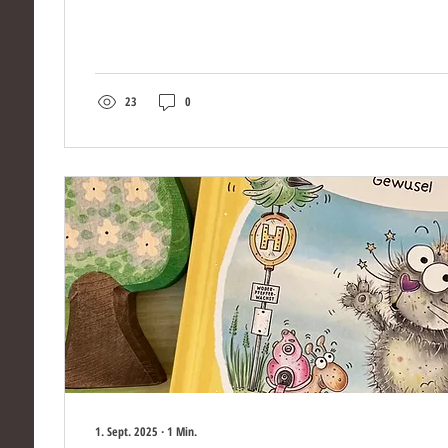
geeignet. Auf einem sechseckigen Spielfeld werden die Mu
bewegt, dass die gegnerischen Murmeln über die Kante h
werden. Abalone ist besonders für Spieler:innen...
23
0
1. Sept. 2025
∙
1
Min.