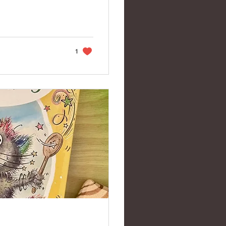
rmeln taktisch so
inausgeschoben
1