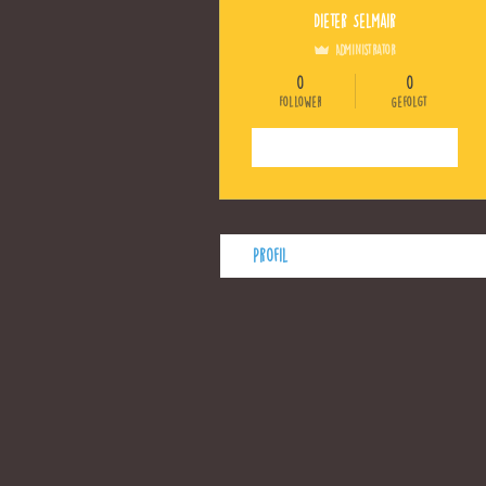
Dieter Selmair
Administrator
0
0
Follower
Gefolgt
Folgen
Profil